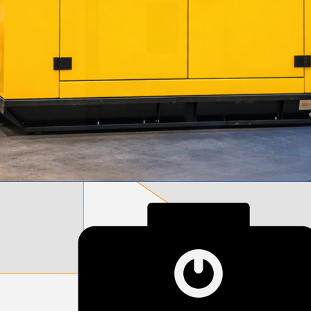
დამიწების მოწყობილობები
დენისა და ძაბვის მექანიზმები
სადენის არხები და აქსესუარები
ელექტრო სადენის დოლურა
ელექტრო საკომუნიკაციო სადენები
კიბე
მწერების საკლავი და სათადარიგო ნათურები
პლასმასის აქსესუარები
სადენის საკონტაქტო ელემენტი ჯგუფი
ტუმბოები და აქსესუარები
ხელის ინსტრუმენტი
ხელის ინსტრუმენტის აქსესუარები
სამაგრი დეტალები ლითონის
ვენტილაცია
საცურაო აუზები და აქსესუარები
ელექტრო კარადები
ძაბვის რეგულატორი და სათადარიგო ნაწილები
ცხაურები
გაგრილების ჯგუფი
ელექტრო სამონტაჟო ხელსაწყოები
საკანალიზაციო მილები და ფიტინგები