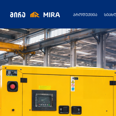
პროდუქცია
სიახ
კატალოგი
ყველა პროდუქცია
გენერატორი
სიახლეები
ცენტრალური გათბობის ქვაბები
აბაზანის საშრობები
რადიატორები
საფართოებელი ავზები
აქციები
კალორიფერები
მოცულობითი ბოილერი
წყლის ტუმბოები
ბაღი
ქვაბის სათადარიგო ნაწილები
გაზის მილები და მაკომპლექტებლები
გათბობის სისტემის მაკომპლექტებლები
ავარიული ციმციმები ხმოვანი ზარები
განათების ჯგუფი