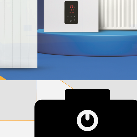
დამიწების მოწყობილობები
დენისა და ძაბვის მექანიზმები
სადენის არხები და აქსესუარები
ელექტრო სადენის დოლურა
ელექტრო საკომუნიკაციო სადენები
კიბე
მწერების საკლავი და სათადარიგო ნათურები
პლასმასის აქსესუარები
სადენის საკონტაქტო ელემენტი ჯგუფი
ტუმბოები და აქსესუარები
ხელის ინსტრუმენტი
ხელის ინსტრუმენტის აქსესუარები
სამაგრი დეტალები ლითონის
ვენტილაცია
საცურაო აუზები და აქსესუარები
ელექტრო კარადები
ძაბვის რეგულატორი და სათადარიგო ნაწილები
ცხაურები
გაგრილების ჯგუფი
ელექტრო სამონტაჟო ხელსაწყოები
საკანალიზაციო მილები და ფიტინგები