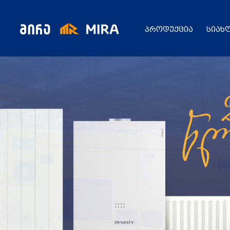
პროდუქცია
სიახ
კატალოგი
ყველა პროდუქცია
გენერატორი
სიახლეები
ცენტრალური გათბობის ქვაბები
აბაზანის საშრობები
რადიატორები
საფართოებელი ავზები
აქციები
კალორიფერები
მოცულობითი ბოილერი
წყლის ტუმბოები
ბაღი
ქვაბის სათადარიგო ნაწილები
გაზის მილები და მაკომპლექტებლები
გათბობის სისტემის მაკომპლექტებლები
ავარიული ციმციმები ხმოვანი ზარები
განათების ჯგუფი