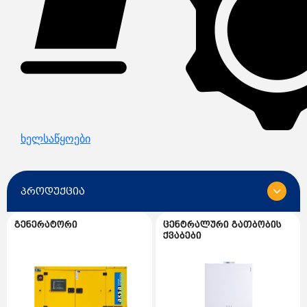
ხელსაწყოები
პროდუქცია
გენერატორი
ცენტრალური გათბობის
ყველა
ქვაბები
გენერატორი
გენერატორის სათადარიგო ნაწილები
ცენტრალური გათბობის ქვაბები
AKSA გენერატორი