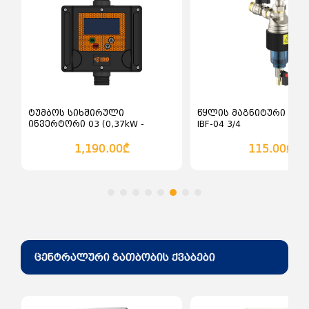
ძაბვის ჩამრთველები და
ღილაკები ინდუსტრიული
ჩამრთველ გამომრთველები
ცირკული ხერხი
ძაბვის მცველები
დროსელი ელექტრონული
როზეტი (შტეფცელი)
სხვადასხვა ელექტრო ინსტრუმენტები
როზეტები და ჩამრთველები
ინდუსტრიული
დროსელი ელექტრო
მაგნიტური
0
ტუმბოს სიხშირული
წყლის მაგნიტური ფი
ინვერტორი 03 (0,37kW -
IBF-04 3/4
2.2KW, 230V/ 12A) 030S IBO
1,190.00₾
115.00₾
ცენტრალური გათბობის ქვაბები