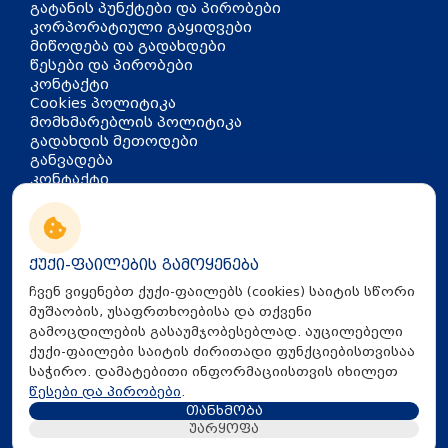
გატანის პუნქტები და პირობები
კორპორატიული გაყიდვები
მიწოდება და გადახდები
წესები და პირობები
კონტაქტი
Cookies პოლიტიკა
მომხმარებლის პოლიტიკა
გადახდის მეთოდები
განვადება
კონტაქტი
თბილისი, აკაკი წერეთლის
გამზირი 126
info@mira.ge
ქუქი-ფაილების გამოყენება
032 235 60 01
ჩვენ ვიყენებთ ქუქი-ფაილებს (cookies) საიტის სწორი
მუშაობის, უსაფრთხოებისა და თქვენი
გამოცდილების გასაუმჯობესებლად. აუცილებელი
ქუქი-ფაილები საიტის ძირითადი ფუნქციებისთვისაა
საჭირო. დამატებითი ინფორმაციისთვის იხილეთ
წესები და პირობები
.
თანხმობა
All Rights Reserved © 2025 Mira.ge
უარყოფა
Created By
Proservice