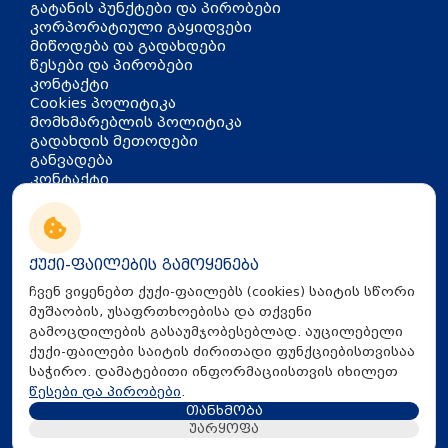
გატანის პუნქტები და პირობები
კორპორატიული გაყიდვები
მიწოდება და გადახდები
წესები და პირობები
კონტაქტი
Cookies პოლიტიკა
მომხმარებლის პოლიტიკა
გადახდის მეთოდები
განვადება
კონტაქტი
თბილისი, აკაკი წერეთლის
გამზირი 126
info@mira.ge
ქუქი-ფაილების გამოყენება
032 235 60 01
ჩვენ ვიყენებთ ქუქი-ფაილებს (cookies) საიტის სწორი
მუშაობის, უსაფრთხოებისა და თქვენი
გამოცდილების გასაუმჯობესებლად. აუცილებელი
ქუქი-ფაილები საიტის ძირითადი ფუნქციებისთვისაა
საჭირო. დამატებითი ინფორმაციისთვის იხილეთ
წესები და პირობები
.
თანხმობა
All Rights Reserved © 2025 Mira.ge
უარყოფა
Created By
Proservice