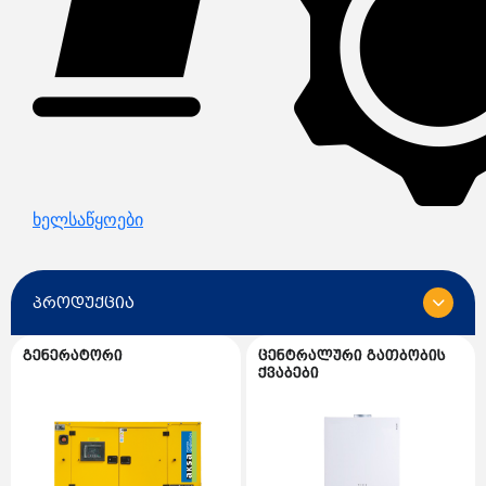
ხელსაწყოები
პროდუქცია
გენერატორი
ცენტრალური გათბობის
ყველა
ქვაბები
გენერატორი
გენერატორის სათადარიგო ნაწილები
ცენტრალური გათბობის ქვაბები
AKSA გენერატორი