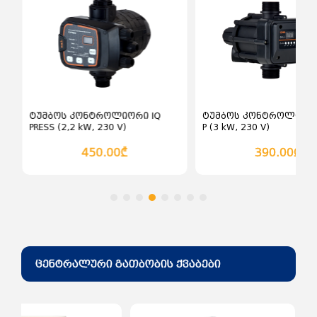
ძაბვის ჩამრთველები და
ღილაკები ინდუსტრიული
ჩამრთველ გამომრთველები
ცირკული ხერხი
ძაბვის მცველები
დროსელი ელექტრონული
როზეტი (შტეფცელი)
სხვადასხვა ელექტრო ინსტრუმენტები
როზეტები და ჩამრთველები
ინდუსტრიული
დროსელი ელექტრო
მაგნიტური
ტუმბოს კონტროლიორი IQ
ტუმბოს კონტროლიორი
PRESS (2,2 kW, 230 V)
P (3 kW, 230 V)
450.00₾
390.00₾
ცენტრალური გათბობის ქვაბები