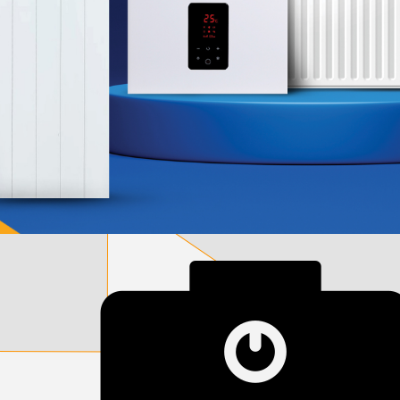
დამიწების მოწყობილობები
დენისა და ძაბვის მექანიზმები
სადენის არხები და აქსესუარები
ელექტრო სადენის დოლურა
ელექტრო საკომუნიკაციო სადენები
კიბე
მწერების საკლავი და სათადარიგო ნათურები
პლასმასის აქსესუარები
სადენის საკონტაქტო ელემენტი ჯგუფი
ტუმბოები და აქსესუარები
ხელის ინსტრუმენტი
ხელის ინსტრუმენტის აქსესუარები
სამაგრი დეტალები ლითონის
ვენტილაცია
საცურაო აუზები და აქსესუარები
ელექტრო კარადები
ძაბვის რეგულატორი და სათადარიგო ნაწილები
ცხაურები
გაგრილების ჯგუფი
ელექტრო სამონტაჟო ხელსაწყოები
საკანალიზაციო მილები და ფიტინგები