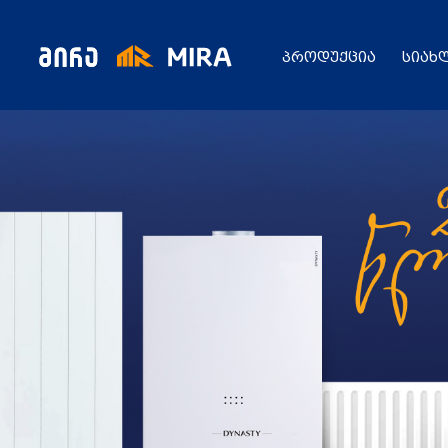
პროდუქცია
სიახ
კატალოგი
ყველა პროდუქცია
გენერატორი
სიახლეები
ცენტრალური გათბობის ქვაბები
აბაზანის საშრობები
რადიატორები
საფართოებელი ავზები
აქციები
კალორიფერები
მოცულობითი ბოილერი
წყლის ტუმბოები
ბაღი
ქვაბის სათადარიგო ნაწილები
გაზის მილები და მაკომპლექტებლები
გათბობის სისტემის მაკომპლექტებლები
ავარიული ციმციმები ხმოვანი ზარები
განათების ჯგუფი