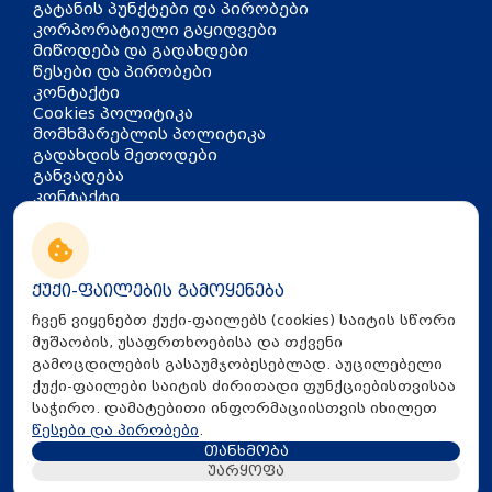
გატანის პუნქტები და პირობები
კორპორატიული გაყიდვები
მიწოდება და გადახდები
წესები და პირობები
კონტაქტი
Cookies პოლიტიკა
მომხმარებლის პოლიტიკა
გადახდის მეთოდები
განვადება
კონტაქტი
თბილისი, აკაკი წერეთლის
გამზირი 126
info@mira.ge
ქუქი-ფაილების გამოყენება
032 235 60 01
ჩვენ ვიყენებთ ქუქი-ფაილებს (cookies) საიტის სწორი
მუშაობის, უსაფრთხოებისა და თქვენი
გამოცდილების გასაუმჯობესებლად. აუცილებელი
ქუქი-ფაილები საიტის ძირითადი ფუნქციებისთვისაა
საჭირო. დამატებითი ინფორმაციისთვის იხილეთ
წესები და პირობები
.
თანხმობა
All Rights Reserved © 2025 Mira.ge
უარყოფა
Created By
Proservice