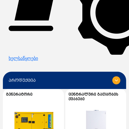
ხელსაწყოები
პროდუქცია
გენერატორი
ცენტრალური გათბობის
ყველა
ქვაბები
გენერატორი
გენერატორის სათადარიგო ნაწილები
ცენტრალური გათბობის ქვაბები
AKSA გენერატორი