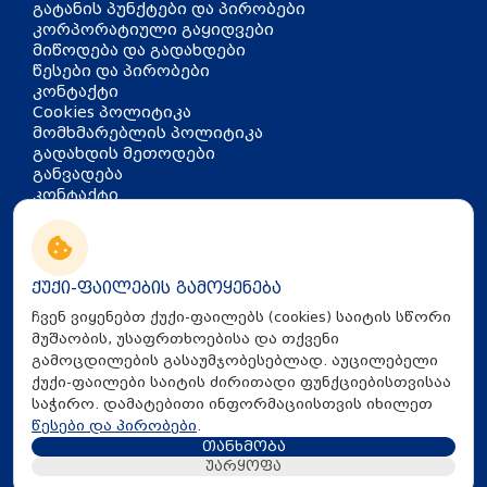
გატანის პუნქტები და პირობები
კორპორატიული გაყიდვები
მიწოდება და გადახდები
წესები და პირობები
კონტაქტი
Cookies პოლიტიკა
მომხმარებლის პოლიტიკა
გადახდის მეთოდები
განვადება
კონტაქტი
თბილისი, აკაკი წერეთლის
გამზირი 126
info@mira.ge
ქუქი-ფაილების გამოყენება
032 235 60 01
ჩვენ ვიყენებთ ქუქი-ფაილებს (cookies) საიტის სწორი
მუშაობის, უსაფრთხოებისა და თქვენი
გამოცდილების გასაუმჯობესებლად. აუცილებელი
ქუქი-ფაილები საიტის ძირითადი ფუნქციებისთვისაა
საჭირო. დამატებითი ინფორმაციისთვის იხილეთ
წესები და პირობები
.
თანხმობა
All Rights Reserved © 2025 Mira.ge
უარყოფა
Created By
Proservice