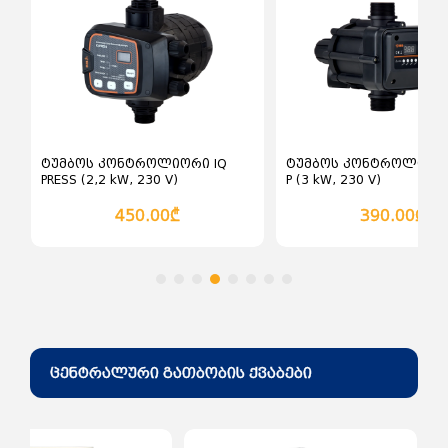
ძაბვის ჩამრთველები და
ღილაკები ინდუსტრიული
ჩამრთველ გამომრთველები
ცირკული ხერხი
ძაბვის მცველები
დროსელი ელექტრონული
როზეტი (შტეფცელი)
სხვადასხვა ელექტრო ინსტრუმენტები
როზეტები და ჩამრთველები
ინდუსტრიული
დროსელი ელექტრო
მაგნიტური
ტუმბოს კონტროლიორი IQ
ტუმბოს კონტროლიორი
PRESS (2,2 kW, 230 V)
P (3 kW, 230 V)
450.00₾
390.00₾
ცენტრალური გათბობის ქვაბები