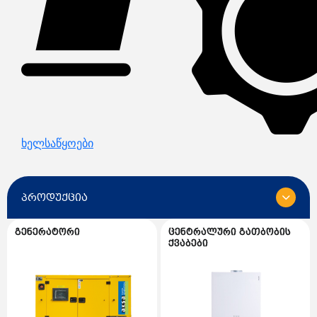
ხელსაწყოები
პროდუქცია
გენერატორი
ცენტრალური გათბობის
ყველა
ქვაბები
გენერატორი
გენერატორის სათადარიგო ნაწილები
ცენტრალური გათბობის ქვაბები
AKSA გენერატორი