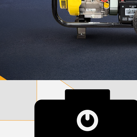
დამიწების მოწყობილობები
დენისა და ძაბვის მექანიზმები
სადენის არხები და აქსესუარები
ელექტრო სადენის დოლურა
ელექტრო საკომუნიკაციო სადენები
კიბე
მწერების საკლავი და სათადარიგო ნათურები
პლასმასის აქსესუარები
სადენის საკონტაქტო ელემენტი ჯგუფი
ტუმბოები და აქსესუარები
ხელის ინსტრუმენტი
ხელის ინსტრუმენტის აქსესუარები
სამაგრი დეტალები ლითონის
ვენტილაცია
საცურაო აუზები და აქსესუარები
ელექტრო კარადები
ძაბვის რეგულატორი და სათადარიგო ნაწილები
ცხაურები
გაგრილების ჯგუფი
ელექტრო სამონტაჟო ხელსაწყოები
საკანალიზაციო მილები და ფიტინგები