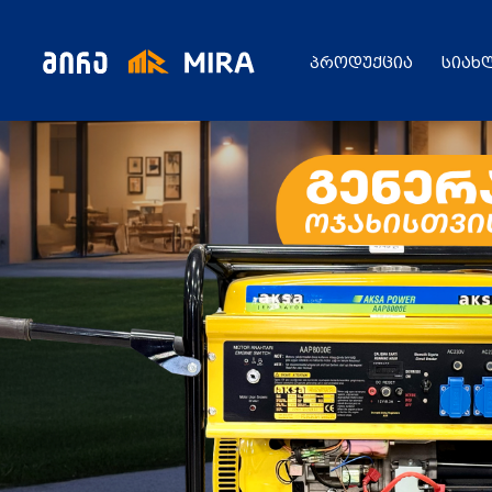
პროდუქცია
სიახ
კატალოგი
ყველა პროდუქცია
გენერატორი
სიახლეები
ცენტრალური გათბობის ქვაბები
აბაზანის საშრობები
რადიატორები
საფართოებელი ავზები
აქციები
კალორიფერები
მოცულობითი ბოილერი
წყლის ტუმბოები
ბაღი
ქვაბის სათადარიგო ნაწილები
გაზის მილები და მაკომპლექტებლები
გათბობის სისტემის მაკომპლექტებლები
ავარიული ციმციმები ხმოვანი ზარები
განათების ჯგუფი