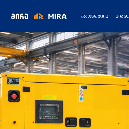
პროდუქცია
სიახ
კატალოგი
ყველა პროდუქცია
გენერატორი
სიახლეები
ცენტრალური გათბობის ქვაბები
აბაზანის საშრობები
რადიატორები
საფართოებელი ავზები
აქციები
კალორიფერები
მოცულობითი ბოილერი
წყლის ტუმბოები
ბაღი
ქვაბის სათადარიგო ნაწილები
გაზის მილები და მაკომპლექტებლები
გათბობის სისტემის მაკომპლექტებლები
ავარიული ციმციმები ხმოვანი ზარები
განათების ჯგუფი