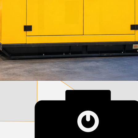
დამიწების მოწყობილობები
დენისა და ძაბვის მექანიზმები
სადენის არხები და აქსესუარები
ელექტრო სადენის დოლურა
ელექტრო საკომუნიკაციო სადენები
კიბე
მწერების საკლავი და სათადარიგო ნათურები
პლასმასის აქსესუარები
სადენის საკონტაქტო ელემენტი ჯგუფი
ტუმბოები და აქსესუარები
ხელის ინსტრუმენტი
ხელის ინსტრუმენტის აქსესუარები
სამაგრი დეტალები ლითონის
ვენტილაცია
საცურაო აუზები და აქსესუარები
ელექტრო კარადები
ძაბვის რეგულატორი და სათადარიგო ნაწილები
ცხაურები
გაგრილების ჯგუფი
ელექტრო სამონტაჟო ხელსაწყოები
საკანალიზაციო მილები და ფიტინგები