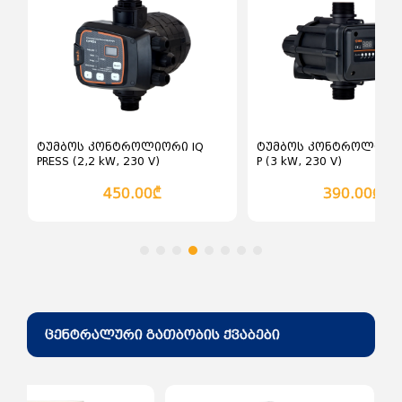
ძაბვის ჩამრთველები და
ღილაკები ინდუსტრიული
ჩამრთველ გამომრთველები
ცირკული ხერხი
ძაბვის მცველები
დროსელი ელექტრონული
როზეტი (შტეფცელი)
სხვადასხვა ელექტრო ინსტრუმენტები
როზეტები და ჩამრთველები
ინდუსტრიული
დროსელი ელექტრო
მაგნიტური
ტუმბოს კონტროლიორი IQ
ტუმბოს კონტროლიორი
PRESS (2,2 kW, 230 V)
P (3 kW, 230 V)
450.00₾
390.00₾
ცენტრალური გათბობის ქვაბები