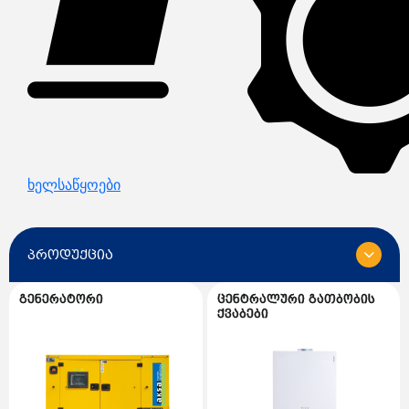
ხელსაწყოები
პროდუქცია
გენერატორი
ცენტრალური გათბობის
ყველა
ქვაბები
გენერატორი
გენერატორის სათადარიგო ნაწილები
ცენტრალური გათბობის ქვაბები
AKSA გენერატორი