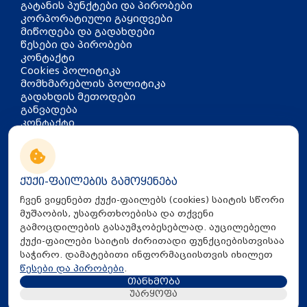
გატანის პუნქტები და პირობები
კორპორატიული გაყიდვები
მიწოდება და გადახდები
წესები და პირობები
კონტაქტი
Cookies პოლიტიკა
მომხმარებლის პოლიტიკა
გადახდის მეთოდები
განვადება
კონტაქტი
თბილისი, აკაკი წერეთლის
გამზირი 126
info@mira.ge
ქუქი-ფაილების გამოყენება
032 235 60 01
ჩვენ ვიყენებთ ქუქი-ფაილებს (cookies) საიტის სწორი
მუშაობის, უსაფრთხოებისა და თქვენი
გამოცდილების გასაუმჯობესებლად. აუცილებელი
ქუქი-ფაილები საიტის ძირითადი ფუნქციებისთვისაა
საჭირო. დამატებითი ინფორმაციისთვის იხილეთ
წესები და პირობები
.
თანხმობა
All Rights Reserved © 2025 Mira.ge
უარყოფა
Created By
Proservice