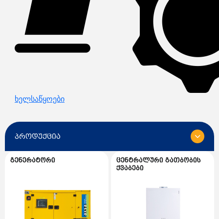
ხელსაწყოები
პროდუქცია
გენერატორი
ცენტრალური გათბობის
ყველა
ქვაბები
გენერატორი
გენერატორის სათადარიგო ნაწილები
ცენტრალური გათბობის ქვაბები
AKSA გენერატორი