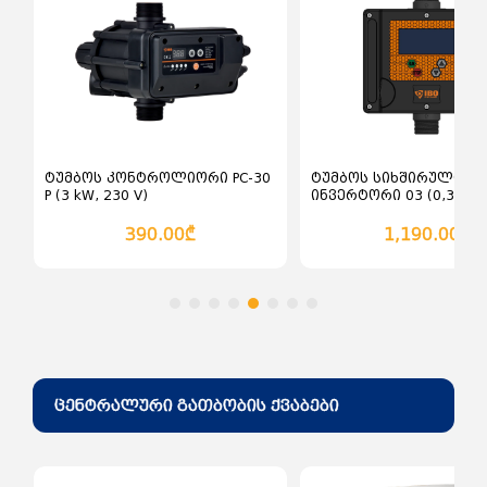
ძაბვის ჩამრთველები და
ღილაკები ინდუსტრიული
ჩამრთველ გამომრთველები
ცირკული ხერხი
ძაბვის მცველები
დროსელი ელექტრონული
როზეტი (შტეფცელი)
სხვადასხვა ელექტრო ინსტრუმენტები
როზეტები და ჩამრთველები
ინდუსტრიული
დროსელი ელექტრო
მაგნიტური
ტუმბოს კონტროლიორი PC-30
ტუმბოს სიხშირული
P (3 kW, 230 V)
ინვერტორი 03 (0,37kW 
2.2KW, 230V/ 12A) 030S 
390.00₾
1,190.00₾
ცენტრალური გათბობის ქვაბები