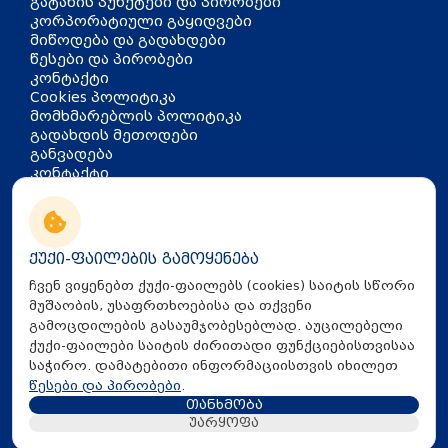
გატანის პუნქტები და პირობები
კორპორატიული გაყიდვები
მიწოდება და გადახდები
წესები და პირობები
კონტაქტი
Cookies პოლიტიკა
მომხმარებლის პოლიტიკა
გადახდის მეთოდები
განვადება
კონტაქტი
თბილისი, აკაკი წერეთლის
გამზირი 126
info@mira.ge
ქუქი-ფაილების გამოყენება
032 235 60 01
ჩვენ ვიყენებთ ქუქი-ფაილებს (cookies) საიტის სწორი
მუშაობის, უსაფრთხოებისა და თქვენი
გამოცდილების გასაუმჯობესებლად. აუცილებელი
ქუქი-ფაილები საიტის ძირითადი ფუნქციებისთვისაა
საჭირო. დამატებითი ინფორმაციისთვის იხილეთ
წესები და პირობები
.
თანხმობა
All Rights Reserved © 2025 Mira.ge
უარყოფა
Created By
Proservice