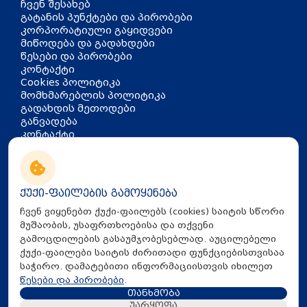
ჩვენ შესახებ
გატანის პუნქტები და პირობები
კორპორატიული გაყიდვები
მიწოდება და გადახდები
წესები და პირობები
კონტაქტი
Cookies პოლიტიკა
მომხმარებლის პოლიტიკა
გადახდის მეთოდები
განვადება
კონტაქტი
თბილისი, აკაკი წერეთლის
გამზირი 126
info@mira.ge
ქუქი-ფაილების გამოყენება
032 235 60 01
ჩვენ ვიყენებთ ქუქი-ფაილებს (cookies) საიტის სწორი
მუშაობის, უსაფრთხოებისა და თქვენი
გამოცდილების გასაუმჯობესებლად. აუცილებელი
ქუქი-ფაილები საიტის ძირითადი ფუნქციებისთვისაა
საჭირო. დამატებითი ინფორმაციისთვის იხილეთ
წესები და პირობები
.
თანხმობა
All Rights Reserved © 2025 Mira.ge
უარყოფა