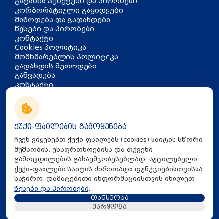
გატანის პუნქტები და პირობები
კორპორატიული გაყიდვები
დრეკადი მილები
მიწოდება და გადახდები
წესები და პირობები
კონტაქტი
Cookies პოლიტიკა
მომხმარებლის პოლიტიკა
გადახდის მეთოდები
განვადება
კონტაქტი
თბილისი, აკაკი წერეთლის
გამზირი 126
info@mira.ge
ქუქი-ფაილების გამოყენება
032 235 60 01
ჩვენ ვიყენებთ ქუქი-ფაილებს (cookies) საიტის სწორი
მუშაობის, უსაფრთხოებისა და თქვენი
გამოცდილების გასაუმჯობესებლად. აუცილებელი
ქუქი-ფაილები საიტის ძირითადი ფუნქციებისთვისაა
საჭირო. დამატებითი ინფორმაციისთვის იხილეთ
წესები და პირობები
.
თანხმობა
All Rights Reserved © 2025 Mira.ge
უარყოფა
Created By
Proservice