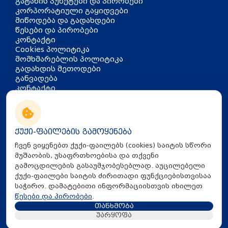
გატანის პუნქტები და პირობები
კორპორატიული გაყიდვები
მიწოდება და გადახდები
წესები და პირობები
კონტაქტი
Cookies პოლიტიკა
მომხმარებლის პოლიტიკა
გადახდის მეთოდები
განვადება
კონტაქტი
თბილისი, აკაკი წერეთლის
გამზირი 126
info@mira.ge
ქუქი-ფაილების გამოყენება
032 235 60 01
ჩვენ ვიყენებთ ქუქი-ფაილებს (cookies) საიტის სწორი
მუშაობის, უსაფრთხოებისა და თქვენი
გამოცდილების გასაუმჯობესებლად. აუცილებელი
ქუქი-ფაილები საიტის ძირითადი ფუნქციებისთვისაა
საჭირო. დამატებითი ინფორმაციისთვის იხილეთ
წესები და პირობები
.
თანხმობა
All Rights Reserved © 2025 Mira.ge
უარყოფა
Created By
Proservice