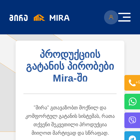
პროდუქციის
გატანის პირობები
კატალოგი
Mira-ში
+9
ყველა პროდუქცია
გენერატორი
სიახლეები
ცენტრალური გათბობის ქვაბები
აბაზანის საშრობები
რადიატორები
"მირა" გთავაზობთ მოქნილ და
საფართოებელი ავზები
აქციები
კალორიფერები
კომფორტულ გატანის სისტემას, რათა
მოცულობითი ბოილერი
თქვენი შეკვეთილი პროდუქცია
წყლის ტუმბოები
ბაღი
მიიღოთ მარტივად და სწრაფად.
ქვაბის სათადარიგო ნაწილები