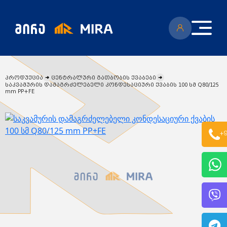
პროდუქცია
ცენტრალური გათბობის ქვაბები
საკვამურის დამაგრძელებელი კონდესაციური ქვაბის 100 სმ Q80/125
mm PP+FE
კატალოგი
+9
ყველა პროდუქცია
გენერატორი
სიახლეები
ცენტრალური გათბობის ქვაბები
აბაზანის საშრობები
რადიატორები
საფართოებელი ავზები
აქციები
კალორიფერები
მოცულობითი ბოილერი
წყლის ტუმბოები
ბაღი
ქვაბის სათადარიგო ნაწილები