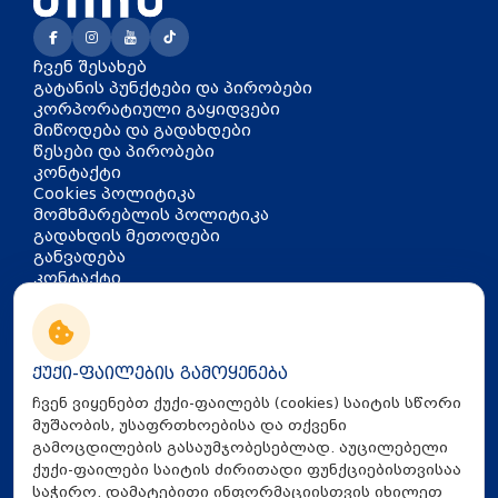
ჩვენ შესახებ
გატანის პუნქტები და პირობები
კორპორატიული გაყიდვები
მიწოდება და გადახდები
წესები და პირობები
კონტაქტი
Cookies პოლიტიკა
მომხმარებლის პოლიტიკა
გადახდის მეთოდები
განვადება
კონტაქტი
თბილისი, აკაკი წერეთლის
გამზირი 126
info@mira.ge
ქუქი-ფაილების გამოყენება
032 235 60 01
ჩვენ ვიყენებთ ქუქი-ფაილებს (cookies) საიტის სწორი
მუშაობის, უსაფრთხოებისა და თქვენი
გამოცდილების გასაუმჯობესებლად. აუცილებელი
ქუქი-ფაილები საიტის ძირითადი ფუნქციებისთვისაა
საჭირო. დამატებითი ინფორმაციისთვის იხილეთ