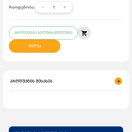
1
რაოდენობა:
პროდუქცია ხელმისაწვდომია
ყიდვა
პროდუქტის შესახებ
ბრენდი: HECHT
ქვეყანა: ჩეხეთი