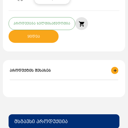
პროდუქცია ხელმისაწვდომია
ყიდვა
პროდუქტის შესახებ
ბრენდი: HECHT
ქვეყანა: ჩეხეთი
მსგავსი პროდუქცია