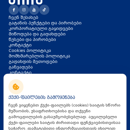
ჩვენ შესახებ
გატანის პუნქტები და პირობები
კორპორატიული გაყიდვები
მიწოდება და გადახდები
წესები და პირობები
კონტაქტი
Cookies პოლიტიკა
მომხმარებლის პოლიტიკა
გადახდის მეთოდები
განვადება
კონტაქტი
თბილისი, აკაკი წერეთლის
გამზირი 126
info@mira.ge
ქუქი-ფაილების გამოყენება
032 235 60 01
ჩვენ ვიყენებთ ქუქი-ფაილებს (cookies) საიტის სწორი
მუშაობის, უსაფრთხოებისა და თქვენი
გამოცდილების გასაუმჯობესებლად. აუცილებელი
ქუქი-ფაილები საიტის ძირითადი ფუნქციებისთვისაა
საჭირო. დამატებითი ინფორმაციისთვის იხილეთ