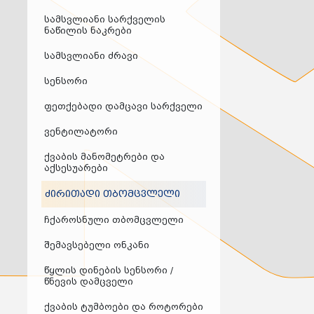
დამიწების მოწყობილობები
დენისა და ძაბვის მექანიზმები
სამსვლიანი სარქველის
სადენის არხები და აქსესუარები
ნაწილის ნაკრები
ელექტრო სადენის დოლურა
ელექტრო საკომუნიკაციო სადენები
სამსვლიანი ძრავი
კიბე
მწერების საკლავი და სათადარიგო ნათურები
სენსორი
პლასმასის აქსესუარები
სადენის საკონტაქტო ელემენტი ჯგუფი
ტუმბოები და აქსესუარები
ფეთქებადი დამცავი სარქველი
ხელის ინსტრუმენტი
ხელის ინსტრუმენტის აქსესუარები
ვენტილატორი
სამაგრი დეტალები ლითონის
ვენტილაცია
ქვაბის მანომეტრები და
საცურაო აუზები და აქსესუარები
აქსესუარები
ელექტრო კარადები
ძაბვის რეგულატორი და სათადარიგო ნაწილები
ძირითადი თბომცვლელი
ცხაურები
გაგრილების ჯგუფი
ელექტრო სამონტაჟო ხელსაწყოები
ჩქაროსნული თბომცვლელი
საკანალიზაციო მილები და ფიტინგები
შემავსებელი ონკანი
წყლის დინების სენსორი /
წნევის დამცველი
ქვაბის ტუმბოები და როტორები