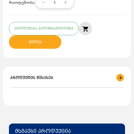
1
რაოდენობა:
პროდუქცია ხელმისაწვდომია
ყიდვა
პროდუქტის შესახებ
ბრენდი: CRUWA
ქვეყანა: თურქეთი
მოცულობა: 100
ლიტრი 1"
წნევა: 10 ბარი
ტიპი: მანომეტრით
ფერი: თეთრი
მსგავსი პროდუქცია