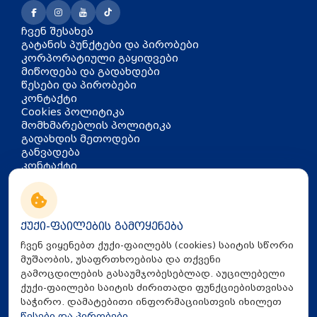
ჩვენ შესახებ
გატანის პუნქტები და პირობები
კორპორატიული გაყიდვები
მიწოდება და გადახდები
წესები და პირობები
კონტაქტი
Cookies პოლიტიკა
მომხმარებლის პოლიტიკა
გადახდის მეთოდები
განვადება
კონტაქტი
თბილისი, აკაკი წერეთლის
გამზირი 126
info@mira.ge
ქუქი-ფაილების გამოყენება
032 235 60 01
ჩვენ ვიყენებთ ქუქი-ფაილებს (cookies) საიტის სწორი
მუშაობის, უსაფრთხოებისა და თქვენი
გამოცდილების გასაუმჯობესებლად. აუცილებელი
ქუქი-ფაილები საიტის ძირითადი ფუნქციებისთვისაა
საჭირო. დამატებითი ინფორმაციისთვის იხილეთ
წესები და პირობები
.