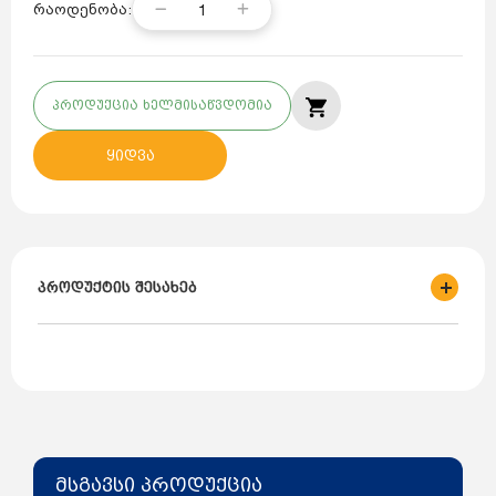
1
რაოდენობა:
პროდუქცია ხელმისაწვდომია
ყიდვა
პროდუქტის შესახებ
ბრენდი: CRUWA
ქვეყანა: თურქეთი
მოცულობა:
300 ლიტრი 11/4"
წნევა: 10 ბარი
ტიპი: მანომეტრით
მსგავსი პროდუქცია