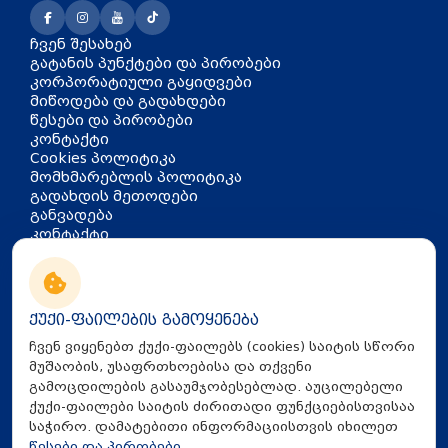
ჩვენ შესახებ
გატანის პუნქტები და პირობები
კორპორატიული გაყიდვები
მიწოდება და გადახდები
წესები და პირობები
კონტაქტი
Cookies პოლიტიკა
მომხმარებლის პოლიტიკა
გადახდის მეთოდები
განვადება
კონტაქტი
თბილისი, აკაკი წერეთლის
გამზირი 126
info@mira.ge
ქუქი-ფაილების გამოყენება
032 235 60 01
ჩვენ ვიყენებთ ქუქი-ფაილებს (cookies) საიტის სწორი
მუშაობის, უსაფრთხოებისა და თქვენი
გამოცდილების გასაუმჯობესებლად. აუცილებელი
ქუქი-ფაილები საიტის ძირითადი ფუნქციებისთვისაა
საჭირო. დამატებითი ინფორმაციისთვის იხილეთ
წესები და პირობები
.