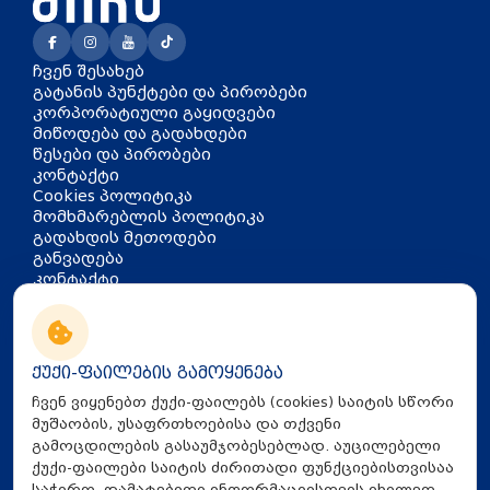
ჩვენ შესახებ
გატანის პუნქტები და პირობები
კორპორატიული გაყიდვები
მიწოდება და გადახდები
წესები და პირობები
კონტაქტი
Cookies პოლიტიკა
მომხმარებლის პოლიტიკა
გადახდის მეთოდები
განვადება
კონტაქტი
თბილისი, აკაკი წერეთლის
გამზირი 126
info@mira.ge
ქუქი-ფაილების გამოყენება
032 235 60 01
ჩვენ ვიყენებთ ქუქი-ფაილებს (cookies) საიტის სწორი
მუშაობის, უსაფრთხოებისა და თქვენი
გამოცდილების გასაუმჯობესებლად. აუცილებელი
ქუქი-ფაილები საიტის ძირითადი ფუნქციებისთვისაა
საჭირო. დამატებითი ინფორმაციისთვის იხილეთ