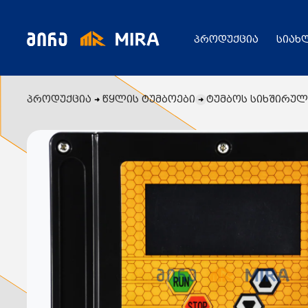
პროდუქცია
სიახ
პროდუქცია
წყლის ტუმბოები
ტუმბოს სიხშირული
კატალოგი
ყველა პროდუქცია
გენერატორი
სიახლეები
ცენტრალური გათბობის ქვაბები
აბაზანის საშრობები
რადიატორები
საფართოებელი ავზები
აქციები
კალორიფერები
მოცულობითი ბოილერი
წყლის ტუმბოები
ბაღი
ქვაბის სათადარიგო ნაწილები
გაზის მილები და მაკომპლექტებლები
გათბობის სისტემის მაკომპლექტებლები
ავარიული ციმციმები ხმოვანი ზარები
განათების ჯგუფი