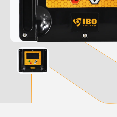
დამიწების მოწყობილობები
დენისა და ძაბვის მექანიზმები
სადენის არხები და აქსესუარები
ელექტრო სადენის დოლურა
ელექტრო საკომუნიკაციო სადენები
კიბე
მწერების საკლავი და სათადარიგო ნათურები
პლასმასის აქსესუარები
სადენის საკონტაქტო ელემენტი ჯგუფი
ტუმბოები და აქსესუარები
ხელის ინსტრუმენტი
ხელის ინსტრუმენტის აქსესუარები
სამაგრი დეტალები ლითონის
ვენტილაცია
საცურაო აუზები და აქსესუარები
ელექტრო კარადები
ძაბვის რეგულატორი და სათადარიგო ნაწილები
ცხაურები
გაგრილების ჯგუფი
ელექტრო სამონტაჟო ხელსაწყოები
საკანალიზაციო მილები და ფიტინგები