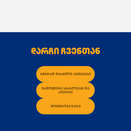
რაც უზრუნველყოფს ხანგრძლივ და სტაბილურ
ექსპლუატაციას სხვადასხვა საინჟინრო სისტემაში.
დარჩი ჩვენთან
კალათაში დამატება
კალათაში დამა
ხშირად დასმული კითხვები
გამოიწერე სიახლეები და
აქციები
მოითხოვე ზარი