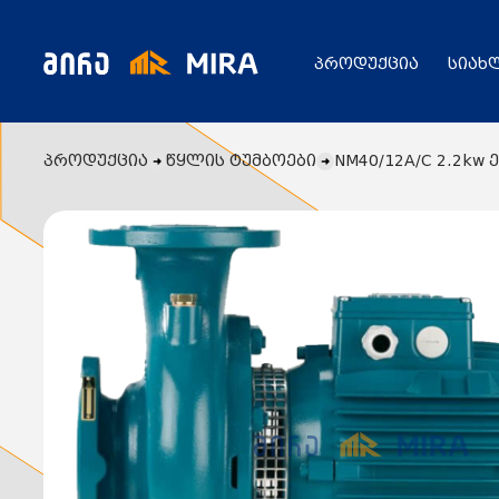
პროდუქცია
სიახ
პროდუქცია
წყლის ტუმბოები
NM40/12A/C 2.2k
კატალოგი
ყველა პროდუქცია
გენერატორი
სიახლეები
ცენტრალური გათბობის ქვაბები
აბაზანის საშრობები
რადიატორები
საფართოებელი ავზები
აქციები
კალორიფერები
მოცულობითი ბოილერი
წყლის ტუმბოები
ბაღი
ქვაბის სათადარიგო ნაწილები
გაზის მილები და მაკომპლექტებლები
გათბობის სისტემის მაკომპლექტებლები
ავარიული ციმციმები ხმოვანი ზარები
განათების ჯგუფი