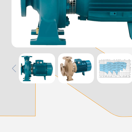
დამიწების მოწყობილობები
დენისა და ძაბვის მექანიზმები
სადენის არხები და აქსესუარები
ელექტრო სადენის დოლურა
ელექტრო საკომუნიკაციო სადენები
კიბე
მწერების საკლავი და სათადარიგო ნათურები
პლასმასის აქსესუარები
სადენის საკონტაქტო ელემენტი ჯგუფი
ტუმბოები და აქსესუარები
ხელის ინსტრუმენტი
ხელის ინსტრუმენტის აქსესუარები
სამაგრი დეტალები ლითონის
ვენტილაცია
საცურაო აუზები და აქსესუარები
ელექტრო კარადები
ძაბვის რეგულატორი და სათადარიგო ნაწილები
ცხაურები
გაგრილების ჯგუფი
ელექტრო სამონტაჟო ხელსაწყოები
საკანალიზაციო მილები და ფიტინგები