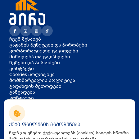
მაღალი წარმადობით, ენერგოეფექტურობით და
გამძლეობით.
მისი ტექნიკური პარამეტრები სრულად
აკმაყოფილებს როგორც საყოფაცხოვრებო
წყალმომარაგების, ასევე სარწყავი და
ინდუსტრიული სისტემების მოთხოვნებს. ქვიშასთან
გამძლე კონსტრუქცია, 3 kW სიმძლავრე და 140 ლ/წთ
ჩვენ შესახებ
დებეტი უზრუნველყოფს სტაბილურ მუშაობას რთულ
გატანის პუნქტები და პირობები
პირობებშიც, რაც ამ მოდელს ერთ-ერთ საუკეთესო
კორპორატიული გაყიდვები
არჩევანად აქცევს ჭაბურღილის ტუმბოების
მიწოდება და გადახდები
კატეგორიაში
წესები და პირობები
კონტაქტი
Cookies პოლიტიკა
მომხმარებლის პოლიტიკა
გადახდის მეთოდები
განვადება
კონტაქტი
თბილისი, აკაკი წერეთლის
გამზირი 126
info@mira.ge
ქუქი-ფაილების გამოყენება
032 235 60 01
ჩვენ ვიყენებთ ქუქი-ფაილებს (cookies) საიტის სწორი