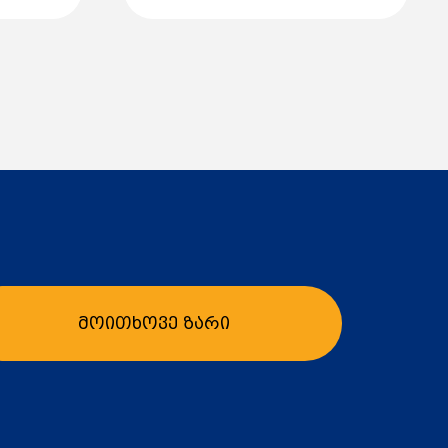
58 კგ
ბის კლასი – შემცირებული ენერგომოხმარება
ო რეჟიმი
ი კონსტრუქცია
 და ტენისგან დაცული
ის გარდამქმნელთან
ამფაზიანი ელექტროძრავა წარმოადგენს ოპტიმალურ
ბისთვის, კომპრესორებისთვის,
 და სხვადასხვა ინდუსტრიული დანადგარისთვის.
მოითხოვე ზარი
ბა
კალათაში დამატება