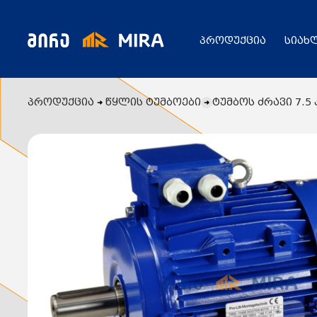
პროდუქცია
სიახ
პროდუქცია
წყლის ტუმბოები
ტუმბოს ძრავი 7.5 
კატალოგი
ყველა პროდუქცია
გენერატორი
სიახლეები
ცენტრალური გათბობის ქვაბები
აბაზანის საშრობები
რადიატორები
საფართოებელი ავზები
აქციები
კალორიფერები
მოცულობითი ბოილერი
წყლის ტუმბოები
ბაღი
ქვაბის სათადარიგო ნაწილები
გაზის მილები და მაკომპლექტებლები
გათბობის სისტემის მაკომპლექტებლები
ავარიული ციმციმები ხმოვანი ზარები
განათების ჯგუფი