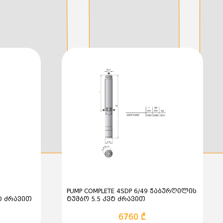
0–2920 rpm
 / 8.36 A
სი: IE3 (Premium Efficiency)
 ქსელში პირდაპირი ჩართვით ან სიხშირის
ncy Converter / VFD) გამოყენებით.
ამეტრები
 მმ
aft): 80 მმ
0 მმ
 სიგანე x სიმაღლე):
ე: 250 მმ
ლი (სიგანეში): 215 მმ
PUMP COMPLETE 4SDP 6/49 ჭაბურღილის
ე: 175 მმ
ტ ძრავით
ტუმბო 5.5 კვტ ძრავით
ილი (სიგრძეში): 140 მმ
6760 ₾