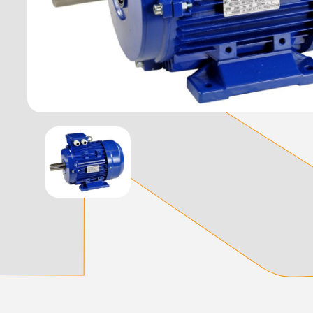
დამიწების მოწყობილობები
დენისა და ძაბვის მექანიზმები
სადენის არხები და აქსესუარები
ელექტრო სადენის დოლურა
ელექტრო საკომუნიკაციო სადენები
კიბე
მწერების საკლავი და სათადარიგო ნათურები
პლასმასის აქსესუარები
სადენის საკონტაქტო ელემენტი ჯგუფი
ტუმბოები და აქსესუარები
ხელის ინსტრუმენტი
ხელის ინსტრუმენტის აქსესუარები
სამაგრი დეტალები ლითონის
ვენტილაცია
საცურაო აუზები და აქსესუარები
ელექტრო კარადები
ძაბვის რეგულატორი და სათადარიგო ნაწილები
ცხაურები
გაგრილების ჯგუფი
ელექტრო სამონტაჟო ხელსაწყოები
საკანალიზაციო მილები და ფიტინგები