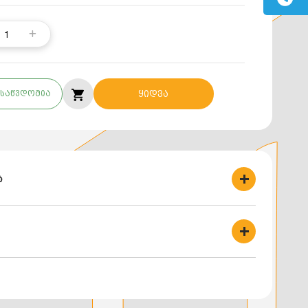
1
საწვდომია
ყიდვა
ბ
0
 +2°C-დან +95°C-მდე