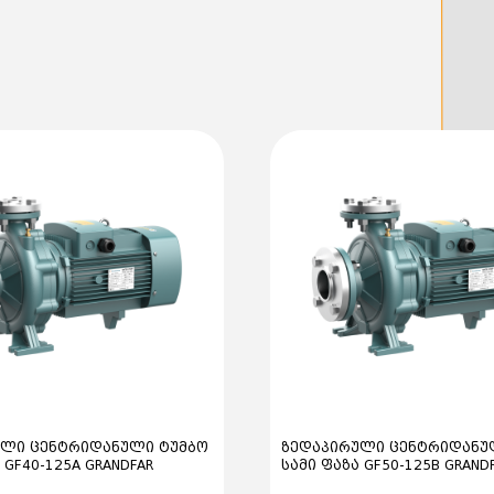
37–75 კვტ დიაპაზონში
shaft) ინტეგრირებული 
კორპუსს აქვს:
•ღერძული შეწოვა (axial
•ზედა რადიალური გამოტ
ვერსიები
•NM – თუჯის კორპუსი
•B-NM – ბრინჯაოს კო
ტექნიკური მახასიათ
•მაქსიმალური წარმად
•მაქსიმალური აწევა (H
•ძაბვა: 3x400V
•სიმძლავრე (P2): 5.5 
•შეწოვის ფლანცი: DN
•გამოტანის ფლანცი: 
•მაქსიმალური შეწოვი
•მაქსიმალური სითხის
•მაქსიმალური დენი: 1
•დაცვის კლასი: IP54
ული ცენტრიდანული ტუმბო
ზედაპირული ცენტრიდანუ
•იმპელერის მასალა: 
 GF40-125A GRANDFAR
სამი ფაზა GF50-125B GRAND
•კონსტრუქცია: მონო