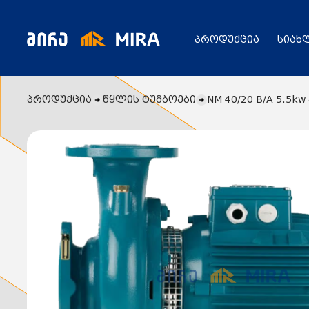
პროდუქცია
სიახ
პროდუქცია
წყლის ტუმბოები
NM 40/20 B/A 5.
კატალოგი
ყველა პროდუქცია
გენერატორი
სიახლეები
ცენტრალური გათბობის ქვაბები
აბაზანის საშრობები
რადიატორები
საფართოებელი ავზები
აქციები
კალორიფერები
მოცულობითი ბოილერი
წყლის ტუმბოები
ბაღი
ქვაბის სათადარიგო ნაწილები
გაზის მილები და მაკომპლექტებლები
გათბობის სისტემის მაკომპლექტებლები
ავარიული ციმციმები ხმოვანი ზარები
განათების ჯგუფი