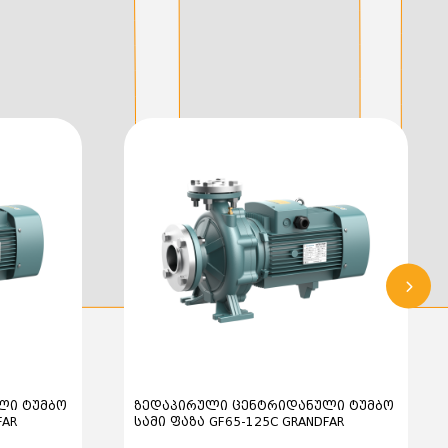
 გამოიყენება ახალი ბრაკეტის კონსტრუქცია (stub-
საყრდენი საკისრით (thrust bearing).
 suction)
ანა (radial delivery)
 და ლანტერნის ბრაკეტი
რპუსი და საფარი (სრულად შეღებილი მიწოდება)
ებლები
ობა: 630 ლ/წთ
ead): 50 მ
კვტ
65
DN40
ს სიმაღლე: 7 მ
 ტემპერატურა: +90°C
0.8 A
ლი ტუმბო
ზედაპირული ცენტრიდანული ტუმბო
ბრასი
FAR
სამი ფაზა GF65-125C GRANDFAR
ბლოკი, ჰორიზონტალური