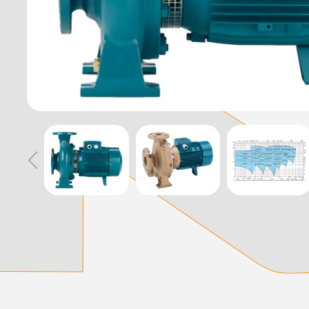
დამიწების მოწყობილობები
დენისა და ძაბვის მექანიზმები
სადენის არხები და აქსესუარები
ელექტრო სადენის დოლურა
ელექტრო საკომუნიკაციო სადენები
კიბე
მწერების საკლავი და სათადარიგო ნათურები
პლასმასის აქსესუარები
სადენის საკონტაქტო ელემენტი ჯგუფი
ტუმბოები და აქსესუარები
ხელის ინსტრუმენტი
ხელის ინსტრუმენტის აქსესუარები
სამაგრი დეტალები ლითონის
ვენტილაცია
საცურაო აუზები და აქსესუარები
ელექტრო კარადები
ძაბვის რეგულატორი და სათადარიგო ნაწილები
ცხაურები
გაგრილების ჯგუფი
ელექტრო სამონტაჟო ხელსაწყოები
საკანალიზაციო მილები და ფიტინგები