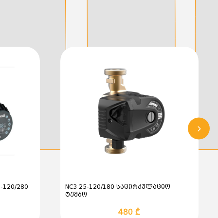
ისტემაში:
10 ბარი
:
220V~240V, 50 ან 60 ჰც
+2°C-დან +95°C-მდე
F-120/280
NC3 25-120/180 საცირკულაციო
ტუმბო
ი ტუმბო
480 ₾