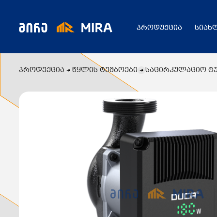
პროდუქცია
სიახ
პროდუქცია
წყლის ტუმბოები
საცირკულაციო ტუმ
კატალოგი
ყველა პროდუქცია
გენერატორი
სიახლეები
ცენტრალური გათბობის ქვაბები
აბაზანის საშრობები
რადიატორები
საფართოებელი ავზები
აქციები
კალორიფერები
მოცულობითი ბოილერი
წყლის ტუმბოები
ბაღი
ქვაბის სათადარიგო ნაწილები
გაზის მილები და მაკომპლექტებლები
გათბობის სისტემის მაკომპლექტებლები
ავარიული ციმციმები ხმოვანი ზარები
განათების ჯგუფი