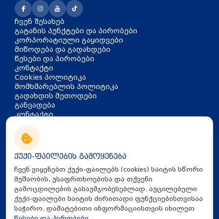
ჩვენ შესახებ
გატანის პუნქტები და პირობები
კორპორატიული გაყიდვები
მიწოდება და გადახდები
წესები და პირობები
კონტაქტი
Cookies პოლიტიკა
მომხმარებლის პოლიტიკა
გადახდის მეთოდები
განვადება
კონტაქტი
თბილისი, აკაკი წერეთლის
გამზირი 126
info@mira.ge
ქუქი-ფაილების გამოყენება
032 235 60 01
ჩვენ ვიყენებთ ქუქი-ფაილებს (cookies) საიტის სწორი
მუშაობის, უსაფრთხოებისა და თქვენი
გამოცდილების გასაუმჯობესებლად. აუცილებელი
ქუქი-ფაილები საიტის ძირითადი ფუნქციებისთვისაა
საჭირო. დამატებითი ინფორმაციისთვის იხილეთ
წესები და პირობები
.