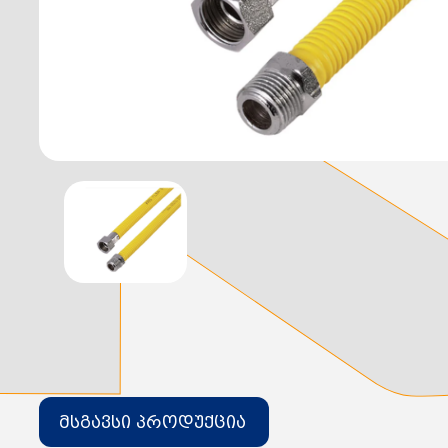
დამიწების მოწყობილობები
დენისა და ძაბვის მექანიზმები
სადენის არხები და აქსესუარები
ელექტრო სადენის დოლურა
ელექტრო საკომუნიკაციო სადენები
კიბე
მწერების საკლავი და სათადარიგო ნათურები
პლასმასის აქსესუარები
სადენის საკონტაქტო ელემენტი ჯგუფი
ტუმბოები და აქსესუარები
ხელის ინსტრუმენტი
ხელის ინსტრუმენტის აქსესუარები
სამაგრი დეტალები ლითონის
ვენტილაცია
საცურაო აუზები და აქსესუარები
ელექტრო კარადები
ძაბვის რეგულატორი და სათადარიგო ნაწილები
ცხაურები
გაგრილების ჯგუფი
ელექტრო სამონტაჟო ხელსაწყოები
საკანალიზაციო მილები და ფიტინგები
მსგავსი პროდუქცია