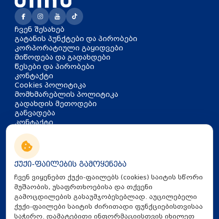
ჩვენ შესახებ
გატანის პუნქტები და პირობები
კორპორატიული გაყიდვები
მიწოდება და გადახდები
წესები და პირობები
კონტაქტი
Cookies პოლიტიკა
მომხმარებლის პოლიტიკა
გადახდის მეთოდები
განვადება
კონტაქტი
თბილისი, აკაკი წერეთლის
გამზირი 126
info@mira.ge
ქუქი-ფაილების გამოყენება
032 235 60 01
ჩვენ ვიყენებთ ქუქი-ფაილებს (cookies) საიტის სწორი
მუშაობის, უსაფრთხოებისა და თქვენი
გამოცდილების გასაუმჯობესებლად. აუცილებელი
ქუქი-ფაილები საიტის ძირითადი ფუნქციებისთვისაა
საჭირო. დამატებითი ინფორმაციისთვის იხილეთ