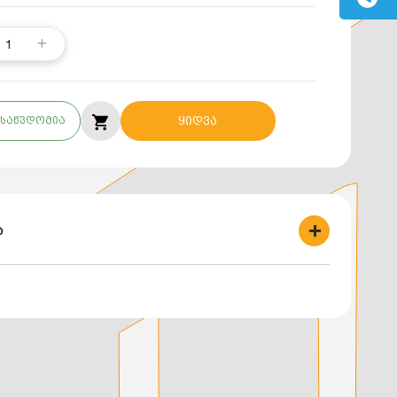
1
საწვდომია
ყიდვა
ბ
 - 3;
მპ.