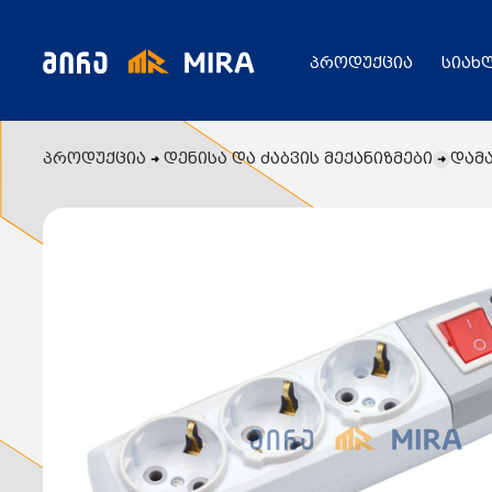
პროდუქცია
სიახ
პროდუქცია
დენისა და ძაბვის მექანიზმები
დამ
კატალოგი
ყველა პროდუქცია
გენერატორი
სიახლეები
ცენტრალური გათბობის ქვაბები
აბაზანის საშრობები
რადიატორები
საფართოებელი ავზები
აქციები
კალორიფერები
მოცულობითი ბოილერი
წყლის ტუმბოები
ბაღი
ქვაბის სათადარიგო ნაწილები
გაზის მილები და მაკომპლექტებლები
გათბობის სისტემის მაკომპლექტებლები
ავარიული ციმციმები ხმოვანი ზარები
განათების ჯგუფი