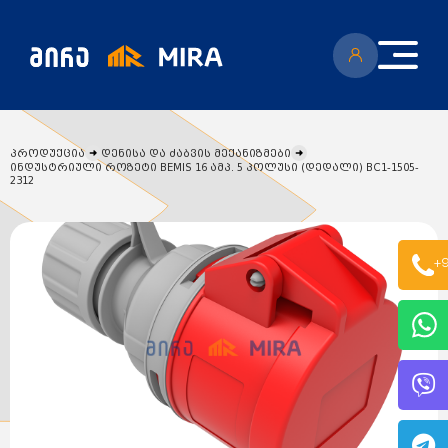
პროდუქცია
დენისა და ძაბვის მექანიზმები
ინდუსტრიული როზეტი BEMIS 16 ამპ. 5 პოლუსი (დედალი) BC1-1505-
2312
კატალოგი
+9
ყველა პროდუქცია
გენერატორი
სიახლეები
ცენტრალური გათბობის ქვაბები
აბაზანის საშრობები
რადიატორები
საფართოებელი ავზები
აქციები
კალორიფერები
მოცულობითი ბოილერი
წყლის ტუმბოები
ბაღი
ქვაბის სათადარიგო ნაწილები