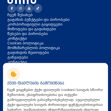
ჩვენ შესახებ
გატანის პუნქტები და პირობები
კორპორატიული გაყიდვები
მიწოდება და გადახდები
წესები და პირობები
კონტაქტი
Cookies პოლიტიკა
მომხმარებლის პოლიტიკა
გადახდის მეთოდები
განვადება
კონტაქტი
თბილისი, აკაკი წერეთლის
გამზირი 126
info@mira.ge
ქუქი-ფაილების გამოყენება
032 235 60 01
ჩვენ ვიყენებთ ქუქი-ფაილებს (cookies) საიტის სწორი
მუშაობის, უსაფრთხოებისა და თქვენი
გამოცდილების გასაუმჯობესებლად. აუცილებელი
ქუქი-ფაილები საიტის ძირითადი ფუნქციებისთვისაა
საჭირო. დამატებითი ინფორმაციისთვის იხილეთ