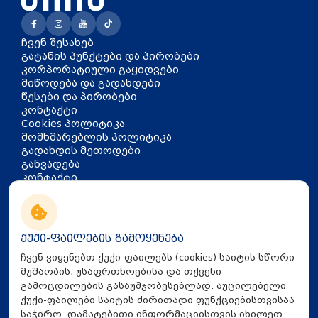
ჩვენ შესახებ
გატანის პუნქტები და პირობები
კორპორატიული გაყიდვები
მიწოდება და გადახდები
წესები და პირობები
კონტაქტი
Cookies პოლიტიკა
მომხმარებლის პოლიტიკა
გადახდის მეთოდები
განვადება
კონტაქტი
თბილისი, აკაკი წერეთლის
გამზირი 126
info@mira.ge
ქუქი-ფაილების გამოყენება
032 235 60 01
ჩვენ ვიყენებთ ქუქი-ფაილებს (cookies) საიტის სწორი
მუშაობის, უსაფრთხოებისა და თქვენი
გამოცდილების გასაუმჯობესებლად. აუცილებელი
ქუქი-ფაილები საიტის ძირითადი ფუნქციებისთვისაა
საჭირო. დამატებითი ინფორმაციისთვის იხილეთ