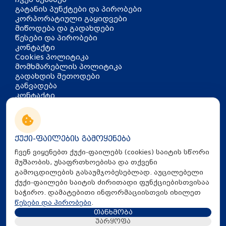
გატანის პუნქტები და პირობები
კორპორატიული გაყიდვები
მიწოდება და გადახდები
წესები და პირობები
კონტაქტი
Cookies პოლიტიკა
მომხმარებლის პოლიტიკა
გადახდის მეთოდები
განვადება
კონტაქტი
თბილისი, აკაკი წერეთლის
გამზირი 126
info@mira.ge
ქუქი-ფაილების გამოყენება
032 235 60 01
ჩვენ ვიყენებთ ქუქი-ფაილებს (cookies) საიტის სწორი
მუშაობის, უსაფრთხოებისა და თქვენი
გამოცდილების გასაუმჯობესებლად. აუცილებელი
ქუქი-ფაილები საიტის ძირითადი ფუნქციებისთვისაა
საჭირო. დამატებითი ინფორმაციისთვის იხილეთ
წესები და პირობები
.
თანხმობა
All Rights Reserved © 2025 Mira.ge
უარყოფა
Created By
Proservice